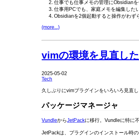
仕事でも仕事メモの管理にObsidian
仕事用PCでも、家庭メモを編集した
Obsidianを2個起動すると操作が
(more...)
vimの環境を見直し
2025-05-02
Tech
久しぶりにvimプラグインをいろいろ見直
パッケージマネージャ
Vundle
から
JetPack
に移行。Vundleに
JetPackは、プラグインのインストール