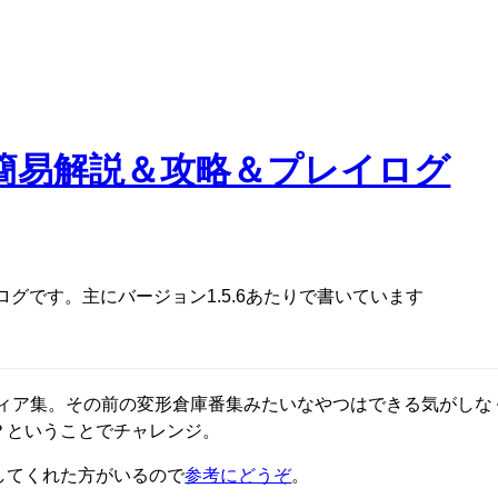
stery 簡易解説＆攻略＆プレイログ
グです。主にバージョン1.5.6あたりで書いています
ソリティア集。その前の変形倉庫番集みたいなやつはできる気がし
？ということでチャレンジ。
してくれた方がいるので
参考にどうぞ
。