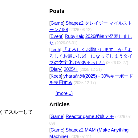
Posts
Edit
[
Game
]
Shapez2 クレイジー マイルスト
ーン7＆8
(2026-06-12)
[
Event
]
RubyKaigi2026函館で発表しまし
た
(2026-05-01)
Edit
[
Tech
]
「よろしくお願いします」が「よ
ろしくお願いし〼」になってしまうタイ
プの文字化けがあるらしい
(2026-03-27)
[
Diary
]
2025年
(2025-12-31)
[
Keeb
]
yhara配列(2025) - 30%キーボード
を実用する
(2025-12-17)
(more...)
Articles
なくてスルーして
[
Game
]
Reactor game 攻略メモ
(2026-07-
09)
[
Game
]
Shapez2 MAM (Make Anything
Machine)
(2026-07-11)