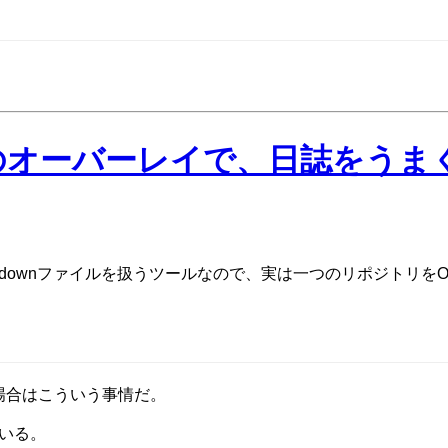
gseqのオーバーレイで、日誌をう
downファイルを扱うツールなので、実は一つのリポジトリをObsid
場合はこういう事情だ。
ている。