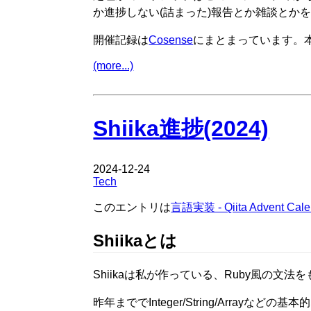
か進捗しない(詰まった)報告とか雑談とか
開催記録は
Cosense
にまとまっています。本
(more...)
Shiika進捗(2024)
2024-12-24
Tech
このエントリは
言語実装 - Qiita Advent Calen
Shiikaとは
Shiikaは私が作っている、Ruby風の文
昨年まででInteger/String/Arra