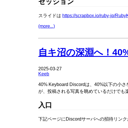
セッション
スライドは
https://scrapbox.io/ruby-jp/Rub
(more...)
自キ沼の深淵へ！40% K
2025-03-27
Keeb
40% Keyboard Discordは、40
が、投稿される写真を眺めているだけでも
入口
下記ページにDiscordサーバへの招待リン