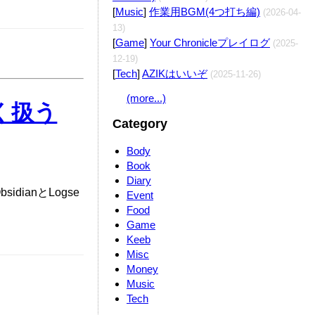
[
Music
]
作業用BGM(4つ打ち編)
(2026-04-
13)
[
Game
]
Your Chronicleプレイログ
(2025-
12-19)
[
Tech
]
AZIKはいいぞ
(2025-11-26)
(more...)
Edit
まく扱う
Category
Body
Book
Diary
ianとLogse
Event
Food
Game
Keeb
Misc
Money
Music
Tech