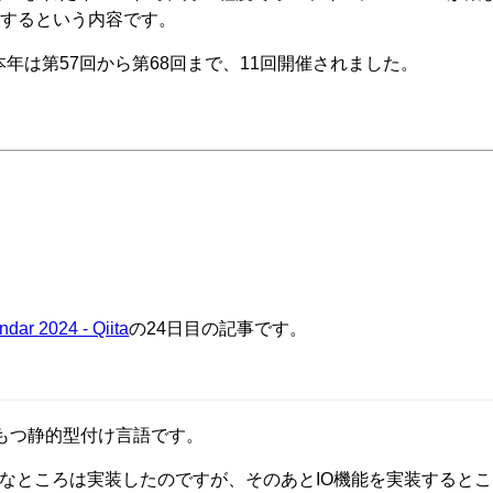
をするという内容です。
年は第57回から第68回まで、11回開催されました。
dar 2024 - Qiita
の24日目の記事です。
法をもつ静的型付け言語です。
yなどの基本的なところは実装したのですが、そのあとIO機能を実装する