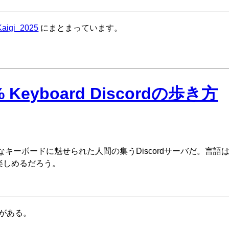
yKaigi_2025
にまとまっています。
eyboard Discordの歩き方
%以下の小さなキーボードに魅せられた人間の集うDiscordサーバだ。言
楽しめるだろう。
クがある。