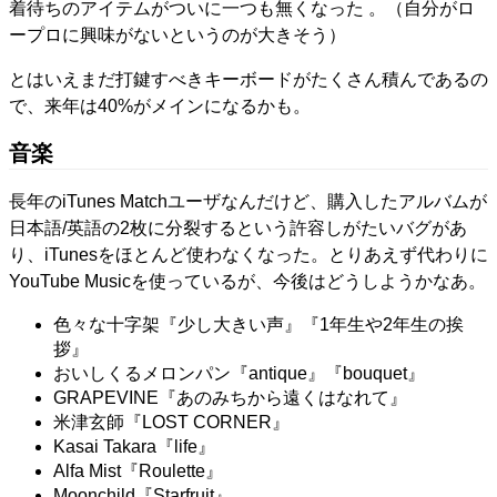
着待ちのアイテムがついに一つも無くなった 。（自分がロ
ープロに興味がないというのが大きそう）
とはいえまだ打鍵すべきキーボードがたくさん積んであるの
で、来年は40%がメインになるかも。
音楽
長年のiTunes Matchユーザなんだけど、購入したアルバムが
日本語/英語の2枚に分裂するという許容しがたいバグがあ
り、iTunesをほとんど使わなくなった。とりあえず代わりに
YouTube Musicを使っているが、今後はどうしようかなあ。
色々な十字架『少し大きい声』『1年生や2年生の挨
拶』
おいしくるメロンパン『antique』『bouquet』
GRAPEVINE『あのみちから遠くはなれて』
米津玄師『LOST CORNER』
Kasai Takara『life』
Alfa Mist『Roulette』
Moonchild『Starfruit』