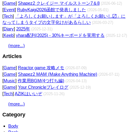
[
Game
]
Shapez2 クレイジー マイルストーン7＆8
(2026-06-12)
[
Event
]
RubyKaigi2026函館で発表しました
(2026-05-01)
[
Tech
]
「よろしくお願いします」が「よろしくお願いし〼」に
なってしまうタイプの文字化けがあるらしい
(2026-03-27)
[
Diary
]
2025年
(2025-12-31)
[
Keeb
]
yhara配列(2025) - 30%キーボードを実用する
(2025-12-17)
(more...)
Articles
[
Game
]
Reactor game 攻略メモ
(2026-07-09)
[
Game
]
Shapez2 MAM (Make Anything Machine)
(2026-07-11)
[
Music
]
作業用BGM(4つ打ち編)
(2026-04-13)
[
Game
]
Your Chronicleプレイログ
(2025-12-19)
[
Tech
]
AZIKはいいぞ
(2025-11-26)
(more...)
Category
Body