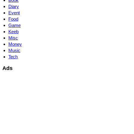
Book
Diary
Event
Food
Game
Keeb
Misc
Money
Music
Tech
Ads