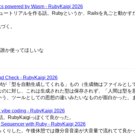
 docs powered by Wasm - RubyKaigi 2026
ュートリアルを作る話。Rubyというか、Railsを丸ごと動か
気づく。
で、誰か使ってほしいな
od Check - RubyKaigi 2026
ypeProfが「型を自動生成してくれる」もの（生成物はファイルと
なのに対し、これは生成された型は保存されず、「人間は型を
いう、ツールとしての思想の違いみたいなものが面白かった。
。
t vibe coding - RubyKaigi 2026
RubyKaigiっぽくて良かった。
 a Sequencer with Ruby - RubyKaigi 2026
っくりした。午後休憩では微分音音楽が大音量で流れてて良か