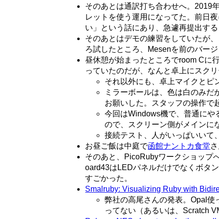
そのあとは通訳打ち合わせへ。201
レットを使う運用になってた。前日夜
い」という話にあり、急遽再提出する
そのあとはデモの練習をしていたが、こ
ろ試したところ、Mesenを前のバー
昼休憩が始まったところでroom C
っていたのだが、なんと卓上にスクリ
それ以外にも、卓上マイクとピ
ミラーボールは、色は白のみだ
お願いした。スタッフの操作で
今回はWindows機で、普通に
ので、スクリーン側がメインにな
接続テスト、人がいっぱいいて
お昼ご飯は中庭で
函館ナントカ食堂
さ
そのあと、PicoRubyワークショ
oard43はLEDパネルだけでなく
すごかった。
Smalruby: Visualizing Ruby with Bidir
弊社の高尾さんの発表。Opal使っ
ってない（あるいは、Scratch