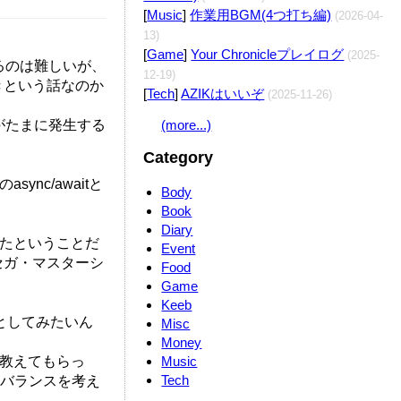
[
Music
]
作業用BGM(4つ打ち編)
(2026-04-
13)
[
Game
]
Your Chronicleプレイログ
(2025-
るのは難しいが、
12-19)
べきという話なのか
[
Tech
]
AZIKはいいぞ
(2025-11-26)
がたまに発生する
(more...)
Category
nc/awaitと
Body
Book
Diary
作ったということだ
Event
、セガ・マスターシ
Food
Game
Keeb
ことしてみたいん
Misc
Money
を教えてもらっ
Music
Tech
のバランスを考え