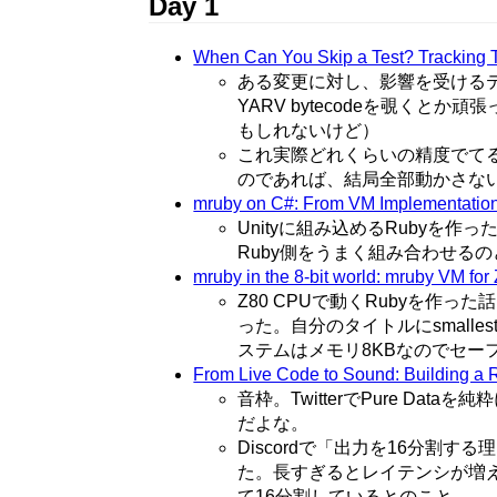
Day 1
When Can You Skip a Test? Tracking T
ある変更に対し、影響を受ける
YARV bytecodeを覗くと
もしれないけど）
これ実際どれくらいの精度でて
のであれば、結局全部動かさな
mruby on C#: From VM Implementation
Unityに組み込めるRubyを作
Ruby側をうまく組み合わせる
mruby in the 8-bit world: mruby VM for
Z80 CPUで動くRubyを作っ
った。自分のタイトルにsmall
ステムはメモリ8KBなのでセー
From Live Code to Sound: Building a 
音枠。TwitterでPure D
だよな。
Discordで「出力を16分
た。長すぎるとレイテンシが増え
て16分割しているとのこと。