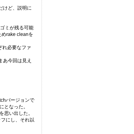
のだけど、説明に
にゴミが残る可能
ke cleanを
ぞれ必要なファ
。まあ今回は見え
atchバージョンで
かにとなった。
のを思い出した。
オフにし、それ以