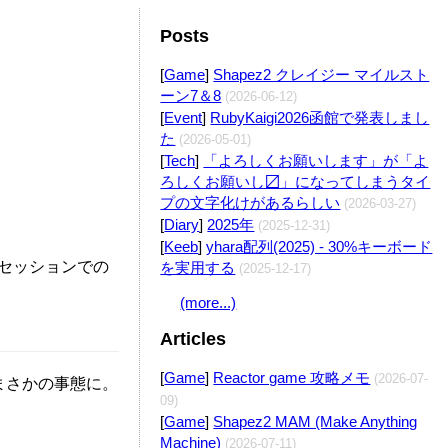
Posts
Edit
[
Game
]
Shapez2 クレイジー マイルスト
ーン7＆8
(2026-06-12)
[
Event
]
RubyKaigi2026函館で発表しまし
た
(2026-05-01)
Edit
[
Tech
]
「よろしくお願いします」が「よ
ろしくお願いし〼」になってしまうタイ
プの文字化けがあるらしい
(2026-03-27)
[
Diary
]
2025年
(2025-12-31)
[
Keeb
]
yhara配列(2025) - 30%キーボード
セッションでの
を実用する
(2025-12-17)
(more...)
Articles
[
Game
]
Reactor game 攻略メモ
(2026-07-
まさかの事態に。
09)
[
Game
]
Shapez2 MAM (Make Anything
Machine)
(2026-07-11)