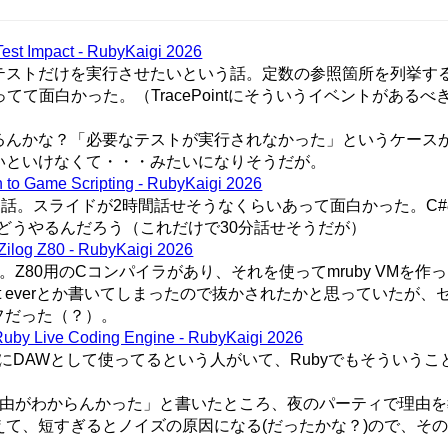
est Impact - RubyKaigi 2026
テストだけを実行させたいという話。定数の参照箇所を列挙す
か頑張ってて面白かった。（TracePointにそういうイベントがある
るんかな？「必要なテストが実行されなかった」というケース
いといけなくて・・・みたいになりそうだが。
 to Game Scripting - RubyKaigi 2026
った話。スライドが2時間話せそうなくらいあって面白かった。C#のasy
のどうやるんだろう（これだけで30分話せそうだが）
 Zilog Z80 - RubyKaigi 2026
た話。Z80用のCコンパイラがあり、それを使ってmruby VMを
est everとか書いてしまったので抜かされたかと思っていたが
フだった（？）。
Ruby Live Coding Engine - RubyKaigi 2026
ataを純粋にDAWとして使ってるという人がいて、Rubyでもそういう
割する理由がわからんかった」と書いたところ、夜のパーティで理由
て、短すぎるとノイズの原因になる(だったかな？)ので、そ