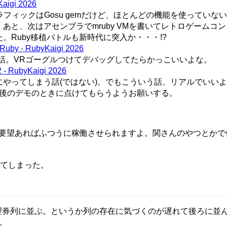
Kaigi 2026
グラフィックはGosu gemだけど、ほとんどの機能を使っていな
あと、次はアセンブラでmruby VMを書いてレトロゲームコ
。Ruby移植バトルも新時代に突入か・・・!?
CRuby - RubyKaigi 2026
話。VRゴーグルつけてデバッグしてたらかっこいいよな。
2 - RubyKaigi 2026
やってしまう話(ではない)。でもこういう話、リアルでいい
後のデモのときに点けてもらうようお願いする。
要望あればふつうに稼働させられますよ。関さんのやつとかで
ってしまった。
理券列に並ぶ。というか列の存在に気づくのが遅れて後ろに並
。