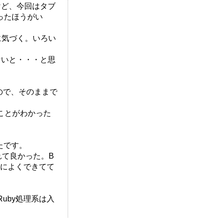
けど、今回はタブ
ったほうがい
に気づく。いろい
ないと・・・と思
ので、そのままで
ることがわかった
。
たです。
れて良かった。B
常によくできてて
Ruby処理系は入