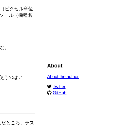
い（ピクセル単位
ンソール（機種名
よな。
About
About the author
使うのはア
Twitter
GitHub
んだところ、ラス