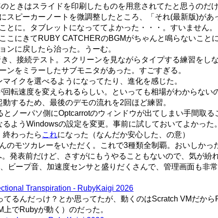
9年のときはスライドを印刷したものを用意されてたと思うのだ
にスピーカーノートを微調整したところ、「それ(最新版)があ
ことに。タブレットになっててよかった・・・。すいません。
こにきてRUBY CATCHERのBGMがちゃんと鳴らないこと
ジョンに戻したら治った。うーむ。
に行き、接続テスト。スクリーンを見ながらタイプする練習をし
ーンをミラーしたサブモニタがあった。すごすぎる。
ンマイクを選べるようになってたり、進化を感じた。
が回転速度を変えられるらしい。といっても相場がわからない
起動するため、最後のデモの流れを2回ほど練習。
やるとノーパソ側にOptcarrotのウィンドウが出てしまい手間取
るようWindowsの設定を変更。事前に試しておいてよかった
、終わったら
これ
になった（なんだか安心した、の意）
んのモツカレーをいただく。これで3種類全制覇。おいしかっ
ップへ。発表前だけど、さすがにもうやることもないので、気が紛
ボタン、ビープ音、加速度センサと盛りだくさんで、管理画面も非
ectional Transpiration - RubyKaigi 2026
てるんだっけ？とか思ってたが、動くのはScratch VMだから
 VM上でRubyが動く）のだった。