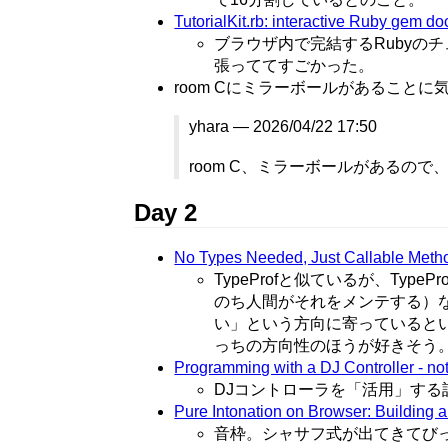
TutorialKit.rb: interactive Ruby gem
ブラウザ内で完結するRubyのチ
張っててすごかった。
room Cにミラーボールがあることに
yhara — 2026/04/22 17:50
room C、ミラーボールがあるの
Day 2
No Types Needed, Just Callable Meth
TypeProfと似ているが、T
のち人間がそれをメンテする）
い」という方向に寄っていると
っちの方向性のほうが好きそう
Programming with a DJ Controller - no
DJコントローラを「活用」する話。
Pure Intonation on Browser: Building
音枠。シャサフ式が出てきてび