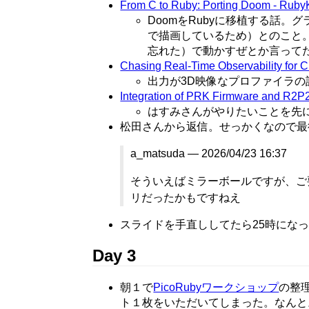
From C to Ruby: Porting Doom - Ruby
DoomをRubyに移植する話。
で描画しているため）とのこと。
忘れた）で動かすぜとか言ってた
Chasing Real-Time Observability for 
出力が3D映像なプロファイラの
Integration of PRK Firmware and R2P
はすみさんがやりたいことを先に
松田さんから返信。せっかくなので最
a_matsuda — 2026/04/23 16:37
そういえばミラーボールですが、ご
リだったかもですねえ
スライドを手直ししてたら25時にな
Day 3
朝１で
PicoRubyワークショップ
の整
ト１枚をいただいてしまった。なんと