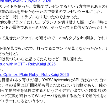
st ruby ever - RubyKaigi 2026
gleスライドを使った。実機でプレゼンするという方向性もある
作業の流れを見せたかったので普通のプレゼンツールにした。
だけど、特にトラブルなく動いたのでよかった。
gitの別ブランチにした。ブランチを切り替えた際、ビルド時
マンドが冪等であるべきだが、そうなってる自信がなかった）ためra
て見せたいファイルが違うので、vim内タブを4つ開き、それ
ーン下側が見づらいので、打ってるコマンドが見えなかったかも
だったけど。
青矢印は見づらいなと思ってたんだけど、直し忘れた。
Cloud with MQTT - RubyKaigi 2026
た。
to Optimize Plain Ruby - RubyKaigi 2026
速を目指す(ネタ寄りの)話。YARV bytecodeはAPIではないのでp
、その苦労はZIT開発勢も同じだよねという指摘があり、確
区間を区切って動的性を犠牲にするというアイデアが出ていた(要出典)
的メソッド定義が終わってWebサーバを起動するあたりで動的性を
がエラーになるというやつ。