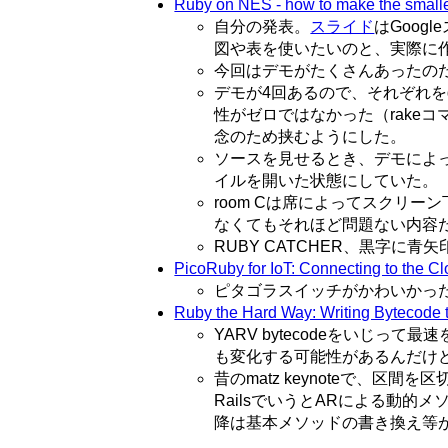
Ruby on NES - how to make the smalle
自分の発表。
スライド
はGoo
図や表を使いたいのと、実際に
今回はデモがたくさんあったの
デモが4回あるので、それぞれを
性がゼロではなかった（rakeコ
念のため挟むようにした。
ソースを見せるとき、デモによっ
イルを開いた状態にしていた。
room Cは席によってスクリ
なくてもそれほど問題ない内容
RUBY CATCHER、黒字に
PicoRuby for IoT: Connecting to the 
ピタゴラスイッチがかわいかっ
Ruby the Hard Way: Writing Bytecode 
YARV bytecodeをいじって最
も変化する可能性があるんだけど
昔のmatz keynoteで、
RailsでいうとARによる動
降は基本メソッドの書き換え等