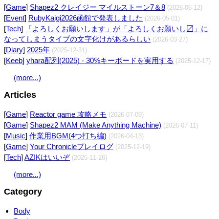
[
Game
]
Shapez2 クレイジー マイルストーン7＆8
(2026-06-12)
[
Event
]
RubyKaigi2026函館で発表しました
(2026-05-01)
[
Tech
]
「よろしくお願いします」が「よろしくお願いし〼」に
なってしまうタイプの文字化けがあるらしい
(2026-03-27)
[
Diary
]
2025年
(2025-12-31)
[
Keeb
]
yhara配列(2025) - 30%キーボードを実用する
(2025-12-17)
(more...)
Articles
[
Game
]
Reactor game 攻略メモ
(2026-07-09)
[
Game
]
Shapez2 MAM (Make Anything Machine)
(2026-07-11)
[
Music
]
作業用BGM(4つ打ち編)
(2026-04-13)
[
Game
]
Your Chronicleプレイログ
(2025-12-19)
[
Tech
]
AZIKはいいぞ
(2025-11-26)
(more...)
Category
Body