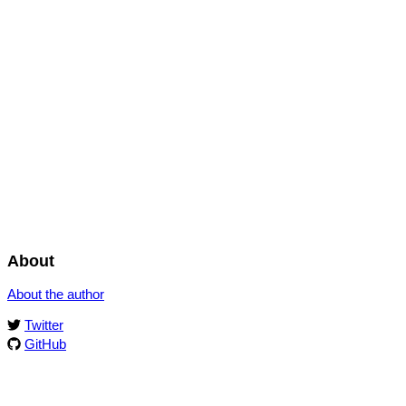
About
About the author
Twitter
GitHub