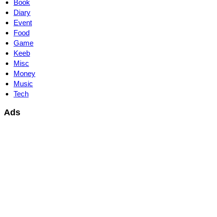
Book
Diary
Event
Food
Game
Keeb
Misc
Money
Music
Tech
Ads