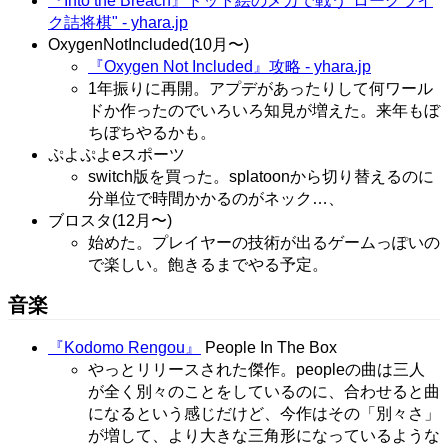
『Into the Breach』ドット絵のメカで戦う"ローグライ
ク詰将棋" - yhara.jp
OxygenNotIncluded(10月〜)
『Oxygen Not Included』攻略 - yhara.jp
1年振りに再開。アプデがあったりして何ワール
ドか作ったのでいろいろ知見が増えた。来年もぼ
ちぼちやるかも。
ぷよぷよeスポーツ
switch版を買った。splatoonから切り替えるのに
分単位で時間かかるのがネック…、
ブロスタ(12月〜)
始めた。プレイヤーの技術が出るゲームっぽいの
で楽しい。飽きるまでやる予定。
音楽
『Kodomo Rengou』
People In The Box
やっとリリースされた傑作。peopleの曲は三人
が全く別々のことをしているのに、合わせると曲
になるという感じだけど、今作はその「別々さ」
が増して、より大きな三角形になっているような