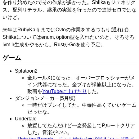
を作り始めたのでその作業が多かった。Shiikaもジェネリク
ス、配列リテラル、継承の実装を行ったので進捗ゼロではな
いけど。
来年はRubyKaigiまではOvtoの作業をするつもり(通れば)。
Shiikaについてはenum, option型を入れたいのと、そろそろl
lvm ir生成をやるかも。RustかGoを使う予定。
ゲーム
Splatoon2
全ルールXになった。オーバーフロッシャーがメ
イン武器になった。全ブキが緑旗以上になった。
動画を
YouTubeに上げたり
した。
ダンジョンメーカー(5月頃)
一時だけプレイしてた。中毒性高くていいゲーム
だったな。
Undertale
放置してたんだけど一念発起してPルートクリア
した。音楽がいい。