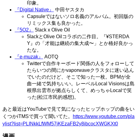
印象。
『Digital Native』
中田ヤスタカ
Capsuleではないソロ名義のアルバム。初回版の
リミックス集も良かった。
『5O2』
5lack x Olive Oil
5lackとOlive Oilコラボの二作目。『¥STERDA
Y』の「才能は継続の集大成〜」とか格好良かっ
たな。
『e-muzak』
AOTQ
Twitterで自作キーボード関係の人をフォローして
たらいつの間にかvaporwaveクラスタに迷い込ん
でいたのだけど、そこで知った一枚。BPMが全
曲一緒で気持ちいい。レーベルLocal Visionsは島
根県出雲市が拠点らしくて、めっちゃLocalで笑
った(松江市民的感想)。
あと最近はYouTubeで見て気になったヒップホップの曲をい
くつかiTMSで買って聞いてた。
https://www.youtube.com/pla
ylist?list=PLINkkLfWM57jKEzaFB2y8ibcocXWGKXt0
漫画