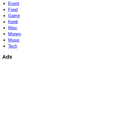
Event
Food
Game
Keeb
Misc
Money
Music
Tech
Ads