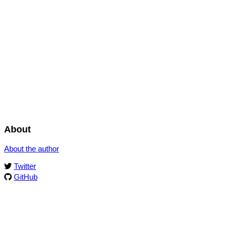
About
About the author
Twitter
GitHub