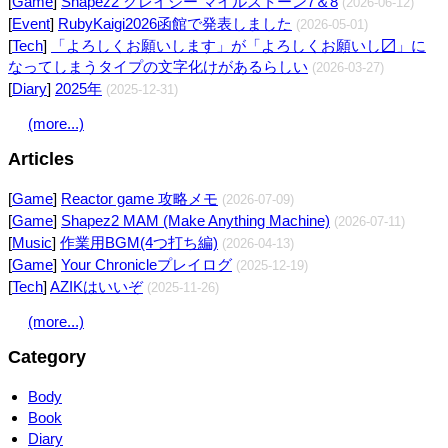
[
Game
]
Shapez2 クレイジー マイルストーン7＆8
(2026-06-12)
[
Event
]
RubyKaigi2026函館で発表しました
(2026-05-01)
[
Tech
]
「よろしくお願いします」が「よろしくお願いし〼」に
なってしまうタイプの文字化けがあるらしい
(2026-03-27)
[
Diary
]
2025年
(2025-12-31)
(more...)
Articles
[
Game
]
Reactor game 攻略メモ
(2026-07-09)
[
Game
]
Shapez2 MAM (Make Anything Machine)
(2026-07-11)
[
Music
]
作業用BGM(4つ打ち編)
(2026-04-13)
[
Game
]
Your Chronicleプレイログ
(2025-12-19)
[
Tech
]
AZIKはいいぞ
(2025-11-26)
(more...)
Category
Body
Book
Diary