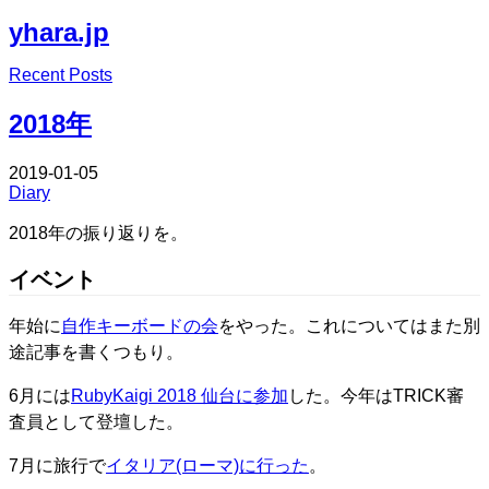
yhara.jp
Edit
Recent Posts
Edit
2018年
2019-01-05
Diary
2018年の振り返りを。
イベント
年始に
自作キーボードの会
をやった。これについてはまた別
途記事を書くつもり。
6月には
RubyKaigi 2018 仙台に参加
した。今年はTRICK審
査員として登壇した。
7月に旅行で
イタリア(ローマ)に行った
。