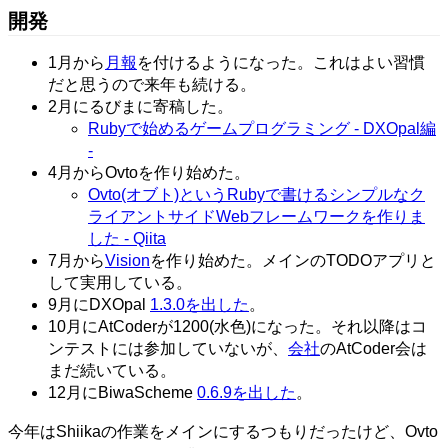
開発
1月から
月報
を付けるようになった。これはよい習慣
だと思うので来年も続ける。
2月にるびまに寄稿した。
Rubyで始めるゲームプログラミング - DXOpal編
-
4月からOvtoを作り始めた。
Ovto(オブト)というRubyで書けるシンプルなク
ライアントサイドWebフレームワークを作りま
した - Qiita
7月から
Vision
を作り始めた。メインのTODOアプリと
して実用している。
9月にDXOpal
1.3.0を出した
。
10月にAtCoderが1200(水色)になった。それ以降はコ
ンテストには参加していないが、
会社
のAtCoder会は
まだ続いている。
12月にBiwaScheme
0.6.9を出した
。
今年はShiikaの作業をメインにするつもりだったけど、Ovto