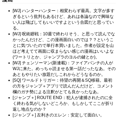
[WJ] ハンターハンター：相変わらず最高。文字が多す
ぎるという批判もあるけど、あれは各論なので興味な
い人は飛ばしてもいいですよという合図だと思ってい
る。
[WJ] 呪術廻戦：10週で終わりそう、と思って読んでな
かったんだけど、この漫画面白いのでは？？というこ
とに気づいたので単行本買いました。作者が設定を山
ほど考えてて画面に収まらない感じの漫画はいいよな
(ワートリとか、ジャンプラのヨルの鍵とか)。
[WJ] チェンソーマン(新連載)：ファイアパンチの人が
WJに来た。めっちゃ読ませる第一話だったなあ。その
あともやりたい放題だしこれからどうなるのか。
[SQ] ワールドトリガー：待望の再開＆SQ移籍。最初
の方をジャンプ＋アプリで読んだんだけど、コメント
欄のガチ勢による注釈がとても良かったなあ。
[ジャンプ＋] ROUTE END：犯人が逮捕されたのに全
く終わる気がしないどころか、もしかしてここが折り
返し地点なのか？
[ジャンプ＋] 左利きのエレン：安定して面白い。