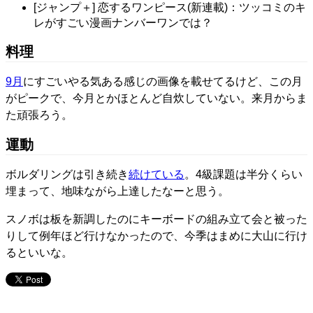
[ジャンプ＋] 恋するワンピース(新連載)：ツッコミのキ
レがすごい漫画ナンバーワンでは？
料理
9月
にすごいやる気ある感じの画像を載せてるけど、この月
がピークで、今月とかほとんど自炊していない。来月からま
た頑張ろう。
運動
ボルダリングは引き続き
続けている
。4級課題は半分くらい
埋まって、地味ながら上達したなーと思う。
スノボは板を新調したのにキーボードの組み立て会と被った
りして例年ほど行けなかったので、今季はまめに大山に行け
るといいな。