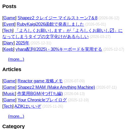
Posts
[
Game
]
Shapez2 クレイジー マイルストーン7＆8
(2026-06-12)
[
Event
]
RubyKaigi2026函館で発表しました
(2026-05-01)
[
Tech
]
「よろしくお願いします」が「よろしくお願いし〼」に
なってしまうタイプの文字化けがあるらしい
(2026-03-27)
[
Diary
]
2025年
(2025-12-31)
[
Keeb
]
yhara配列(2025) - 30%キーボードを実用する
(2025-12-17)
(more...)
Articles
[
Game
]
Reactor game 攻略メモ
(2026-07-09)
[
Game
]
Shapez2 MAM (Make Anything Machine)
(2026-07-11)
[
Music
]
作業用BGM(4つ打ち編)
(2026-04-13)
[
Game
]
Your Chronicleプレイログ
(2025-12-19)
[
Tech
]
AZIKはいいぞ
(2025-11-26)
(more...)
Category