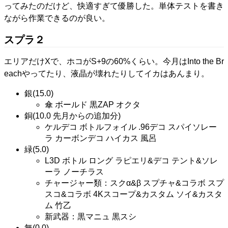
ってみたのだけど、快適すぎて優勝した。単体テストを書き
ながら作業できるのが良い。
スプラ２
エリアだけXで、ホコがS+9の60%くらい。今月はInto the Br
eachやってたり、液晶が壊れたりしてイカはあんまり。
銀(15.0)
傘 ボールド 黒ZAP オクタ
銅(10.0 先月からの追加分)
ケルデコ ボトルフォイル .96デコ スパイソレー
ラ カーボンデコ ハイカス 風呂
緑(5.0)
L3D ボトル ロング ラピエリ&デコ テント&ソレ
ーラ ノーチラス
チャージャー類：スクα&β スプチャ&コラボ スプ
スコ&コラボ 4Kスコープ&カスタム ソイ&カスタ
ム 竹乙
新武器：黒マニュ 黒スシ
無(0.0)