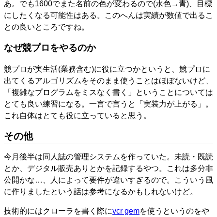
あ。でも1600でまた名前の色が変わるので(水色→青)、目標
にしたくなる可能性はある。このへんは実績が数値で出るこ
との良いところですね。
なぜ競プロをやるのか
競プロが実生活(業務含む)に役に立つかというと、競プロに
出てくるアルゴリズムをそのまま使うことはほぼないけど、
「複雑なプログラムをミスなく書く」ということについては
とても良い練習になる。一言で言うと「実装力が上がる」。
これ自体はとても役に立っていると思う。
その他
今月後半は同人誌の管理システムを作っていた。未読・既読
とか、デジタル販売ありとかを記録するやつ。これは多分非
公開かな…、人によって要件が違いすぎるので。こういう風
に作りましたという話は参考になるかもしれないけど。
技術的にはクローラを書く際に
vcr gem
を使うというのをや