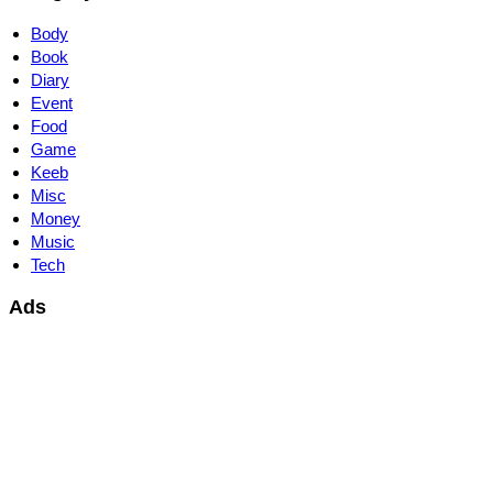
Body
Book
Diary
Event
Food
Game
Keeb
Misc
Money
Music
Tech
Ads