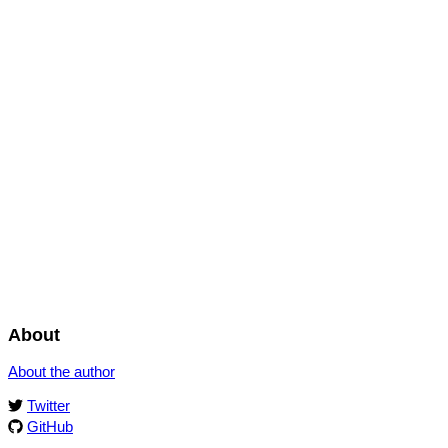
About
About the author
Twitter
GitHub