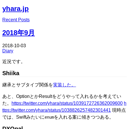
yhara.jp
Edit
Recent Posts
Edit
2018年9月
2018-10-03
Diary
近況です。
Shiika
継承とサブタイプ関係を
実装した。
あと、OptionとかResultをどうやって入れるかを考えてい
た。
https://twitter.com/yhara/status/1039172726362009600
h
ttps://twitter.com/yhara/status/1038826257482301441
現時点
では、Swiftみたいに
を入れる案に傾きつつある。
enum
DXOpal