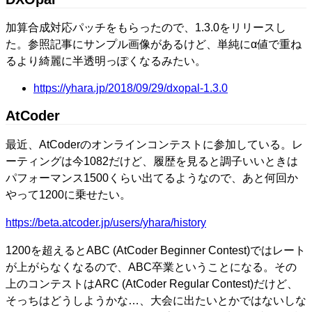
加算合成対応パッチをもらったので、1.3.0をリリースし
た。参照記事にサンプル画像があるけど、単純にα値で重ね
るより綺麗に半透明っぽくなるみたい。
https://yhara.jp/2018/09/29/dxopal-1.3.0
AtCoder
最近、AtCoderのオンラインコンテストに参加している。レ
ーティングは今1082だけど、履歴を見ると調子いいときは
パフォーマンス1500くらい出てるようなので、あと何回か
やって1200に乗せたい。
https://beta.atcoder.jp/users/yhara/history
1200を超えるとABC (AtCoder Beginner Contest)ではレート
が上がらなくなるので、ABC卒業ということになる。その
上のコンテストはARC (AtCoder Regular Contest)だけど、
そっちはどうしようかな…、大会に出たいとかではないしな