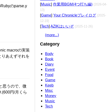
[
Music
]
作業用BGM(4つ打ち編)
(2026-04-
のparse.y
13)
。
[
Game
]
Your Chronicleプレイログ
(2025-
12-19)
[
Tech
]
AZIKはいいぞ
(2025-11-26)
(more...)
Category
ic macroの実装
Body
とりあえずそれを
Book
Diary
Event
Food
Game
Keeb
と思うので、微
Misc
600円/月くら
Money
Music
Tech