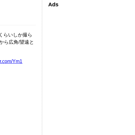
Ads
くらいしか撮ら
てから広角/望遠と
ter.com/Ym1