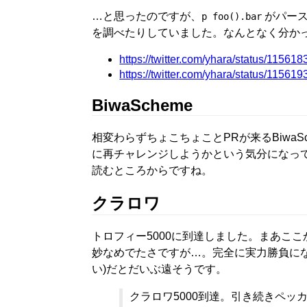
…と思ったのですが、
がパース
p foo().bar
を調べたりしていました。なんとなく分か
https://twitter.com/yhara/status/115
https://twitter.com/yhara/status/115
BiwaScheme
相変わらずちょこちょことPRが来るBiwaSc
に再チャレンジしようかという気分になっ
読むところからですね。
クラロワ
トロフィー5000に到達しました。まあこ
妙なめでたさですが…。完全に実力勝負にな
い)だとだいぶ遠そうです。
クラロワ5000到達。引き続きペッ