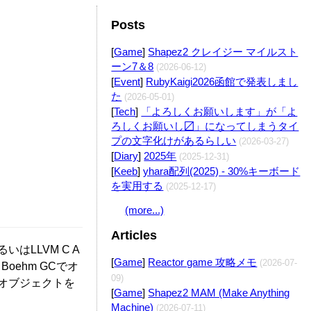
Posts
Edit
[
Game
]
Shapez2 クレイジー マイルスト
ーン7＆8
(2026-06-12)
[
Event
]
RubyKaigi2026函館で発表しまし
た
(2026-05-01)
Edit
[
Tech
]
「よろしくお願いします」が「よ
ろしくお願いし〼」になってしまうタイ
プの文字化けがあるらしい
(2026-03-27)
[
Diary
]
2025年
(2025-12-31)
[
Keeb
]
yhara配列(2025) - 30%キーボード
を実用する
(2025-12-17)
(more...)
Articles
いはLLVM C A
[
Game
]
Reactor game 攻略メモ
(2026-07-
oehm GCでオ
09)
kaオブジェクトを
[
Game
]
Shapez2 MAM (Make Anything
Machine)
(2026-07-11)