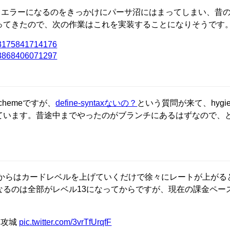
エラーになるのをきっかけにパーサ沼にはまってしまい、昔のRuby
ってきたので、次の作業はこれを実装することになりそうです
6183175841714176
6193868406071297
hemeですが、
define-syntaxないの？
という質問が来て、hygien
ています。昔途中までやったのがブランチにあるはずなので、
こからはカードレベルを上げていくだけで徐々にレートが上がる
るのは全部がレベル13になってからですが、現在の課金ペース(
カ攻城
pic.twitter.com/3vrTfUrqfF