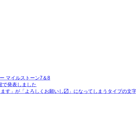
イジー マイルストーン7＆8
26函館で発表しました
します」が「よろしくお願いし〼」になってしまうタイプの文