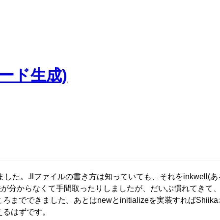
 コード生成)
いました。.llファイルの書き方は知っていても、それをinkwell(ある
する方法が分からなくて手間取ったりしましたが、だいぶ慣れてきて、B
できました。あとはnewとinitializeを実装すればShii
えるはずです。