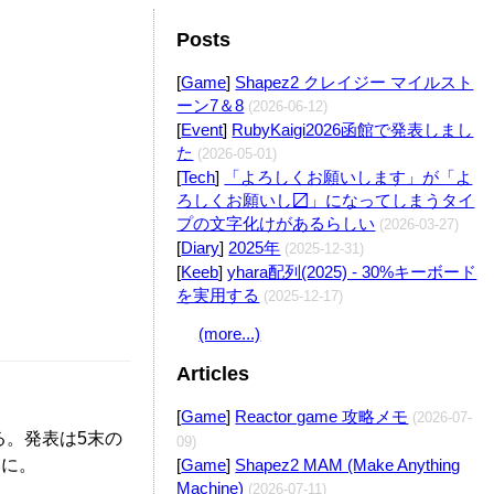
Posts
Edit
[
Game
]
Shapez2 クレイジー マイルスト
ーン7＆8
(2026-06-12)
[
Event
]
RubyKaigi2026函館で発表しまし
た
(2026-05-01)
Edit
[
Tech
]
「よろしくお願いします」が「よ
ろしくお願いし〼」になってしまうタイ
プの文字化けがあるらしい
(2026-03-27)
[
Diary
]
2025年
(2025-12-31)
[
Keeb
]
yhara配列(2025) - 30%キーボード
を実用する
(2025-12-17)
(more...)
Articles
[
Game
]
Reactor game 攻略メモ
(2026-07-
る。発表は5末の
09)
みに。
[
Game
]
Shapez2 MAM (Make Anything
Machine)
(2026-07-11)