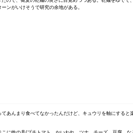
れてきたので、蕎麦の乾麺の良さに目覚めつつある。乾麺をゆでて
ターンがいけそうで研究の余地がある。
ってあんまり食べてなかったんだけど、キュウリを軸にすると
こに他の具(プチトマト、かいわれ、ツナ、チーズ、豆腐、な