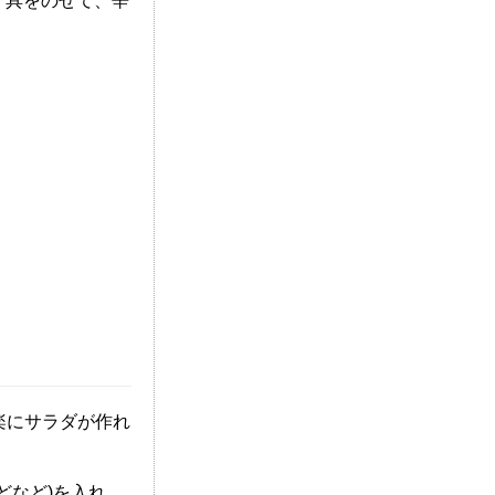
、具をのせて、辛
楽にサラダが作れ
どなど)を入れ