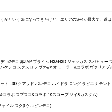
うかという気になってきたけど、エリアのS+4が最大で、道
 .52デコ 赤ZAP プライム H3&H3D ジェッカス スパヒュー
ラ バケデコ スクスロ ノヴァ&ネオ ローラー&コラボ ヴァリアブ
 ジェット L3D クアッド バレデコ ハイドラ ロング ラピエリ テン
ャ&コラボ スプスコ&コラボ 4Kスコープ ソイ&カスタム)
フォイル スクβ ケルビンデコ)