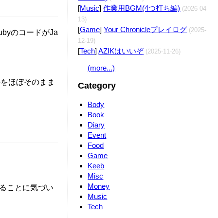
[
Music
]
作業用BGM(4つ打ち編)
(2026-04-
13)
[
Game
]
Your Chronicleプレイログ
(2025-
byのコードがJa
12-19)
[
Tech
]
AZIKはいいぞ
(2025-11-26)
(more...)
ものをほぼそのまま
Category
Body
Book
Diary
Event
Food
Game
Keeb
Misc
Money
ることに気づい
Music
Tech