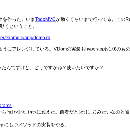
ークを作った。いま
TodoMVC
が動くくらいまで行ってる。このRu
上で動くということ。
ster/example/app/demo.rb
うにアレンジしている。VDomの実装もhyperapp(v1.0)の
ったんですけど、どうですかね？使いたいですか？
params
から
に変えた。前者だと
みたいなのと被
Pair<Int,Int>
Set[1,2]
ャにもつメソッドの実装をやる。