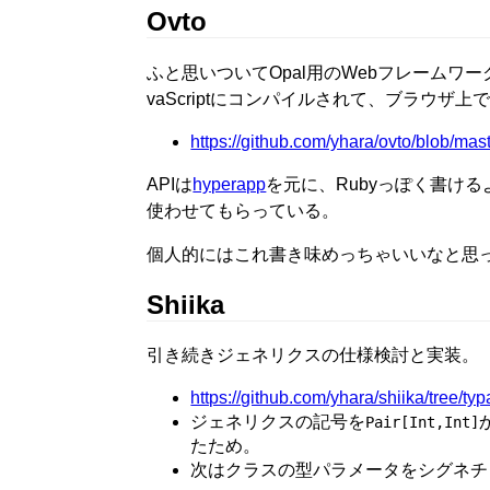
Ovto
ふと思いついてOpal用のWebフレームワ
vaScriptにコンパイルされて、ブラウザ
https://github.com/yhara/ovto/blob/ma
APIは
hyperapp
を元に、Rubyっぽく書けるよ
使わせてもらっている。
個人的にはこれ書き味めっちゃいいなと思
Shiika
引き続きジェネリクスの仕様検討と実装。
https://github.com/yhara/shiika/tree/ty
ジェネリクスの記号を
Pair[Int,Int]
たため。
次はクラスの型パラメータをシグネチ