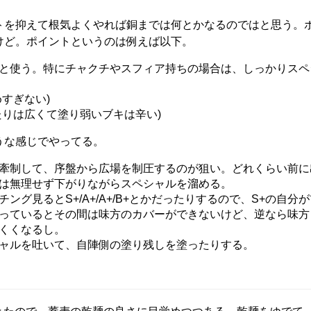
トを抑えて根気よくやれば銅までは何とかなるのではと思う。
けど。ポイントというのは例えば以下。
と使う。特にチャクチやスフィア持ちの場合は、しっかりスペ
すぎない)
たりは広くて塗り弱いブキは辛い)
うな感じでやってる。
牽制して、序盤から広場を制圧するのが狙い。どれくらい前に
は無理せず下がりながらスペシャルを溜める。
グ見るとS+/A+/A+/B+とかだったりするので、S+の自分
っているとその間は味方のカバーができないけど、逆なら味方
くくなるし。
ャルを吐いて、自陣側の塗り残しを塗ったりする。