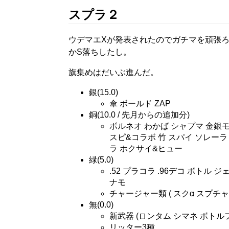
スプラ２
ウデマエXが発表されたのでガチマを頑張ろ
かS落ちしたし。
旗集めはだいぶ進んだ。
銀(15.0)
傘 ボールド ZAP
銅(10.0 / 先月からの追加分)
ボルネオ わかば シャプマ 金銀モデ
スピ&コラボ 竹 スパイ ソレー
ラ ホクサイ&ヒュー
緑(5.0)
.52 プラコラ .96デコ ボトル
ナモ
チャージャー類 ( スクα スプチ
無(0.0)
新武器 (ロンタム シマネ ボトル
リッター3種