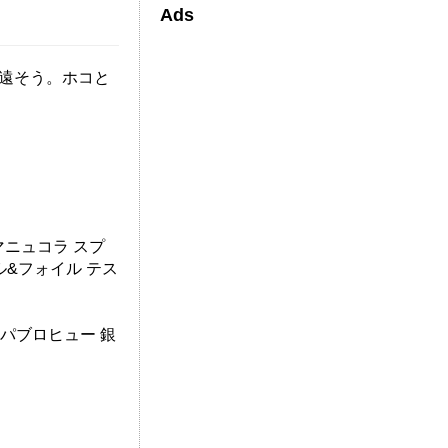
Ads
は遠そう。ホコと
 マニュコラ スプ
ル&フォイル テス
ト パブロヒュー 銀