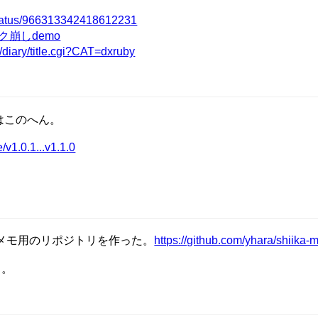
/status/966313342418612231
ック崩しdemo
/diary/title.cgi?CAT=dxruby
はこのへん。
/v1.0.1...v1.1.0
)メモ用のリポジトリを作った。
https://github.com/yhara/shiika
る。