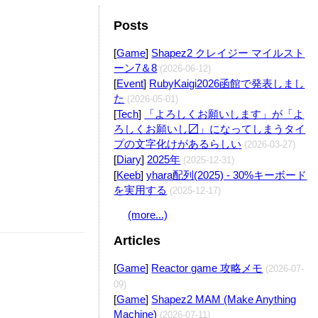
Posts
Edit
[
Game
]
Shapez2 クレイジー マイルスト
ーン7＆8
(2026-06-12)
[
Event
]
RubyKaigi2026函館で発表しまし
た
(2026-05-01)
Edit
[
Tech
]
「よろしくお願いします」が「よ
ろしくお願いし〼」になってしまうタイ
プの文字化けがあるらしい
(2026-03-27)
[
Diary
]
2025年
(2025-12-31)
[
Keeb
]
yhara配列(2025) - 30%キーボード
を実用する
(2025-12-17)
(more...)
Articles
[
Game
]
Reactor game 攻略メモ
(2026-07-
09)
[
Game
]
Shapez2 MAM (Make Anything
Machine)
(2026-07-11)