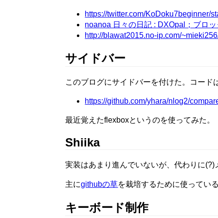
https://twitter.com/KoDoku7beginner
noanoa 日々の日記 : DXOpal；ブロ
http://blawat2015.no-ip.com/~mieki256
サイドバー
このブログにサイドバーを付けた。コード
https://github.com/yhara/nlog2/compare
最近覚えたflexboxというのを使ってみた。
Shiika
実装はあまり進んでいないが、代わりに(?
主に
githubの草
を栽培するために使ってい
キーボード制作