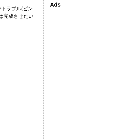
Ads
でトラブル(ピン
は完成させたい
。