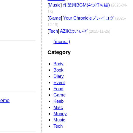
[
Music
]
作業用BGM(4つ打ち編)
(2026-04-
13)
[
Game
]
Your Chronicleプレイログ
(2025-
12-19)
[
Tech
]
AZIKはいいぞ
(2025-11-26)
(more...)
Category
Body
Book
Diary
Event
Food
Game
-memo
Keeb
Misc
Money
Music
Tech