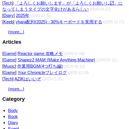
[
Tech
]
「よろしくお願いします」が「よろしくお願いし〼」に
なってしまうタイプの文字化けがあるらしい
(2026-03-27)
[
Diary
]
2025年
(2025-12-31)
[
Keeb
]
yhara配列(2025) - 30%キーボードを実用する
(2025-12-17)
(more...)
Articles
[
Game
]
Reactor game 攻略メモ
(2026-07-09)
[
Game
]
Shapez2 MAM (Make Anything Machine)
(2026-07-11)
[
Music
]
作業用BGM(4つ打ち編)
(2026-04-13)
[
Game
]
Your Chronicleプレイログ
(2025-12-19)
[
Tech
]
AZIKはいいぞ
(2025-11-26)
(more...)
Category
Body
Book
Diary
Event