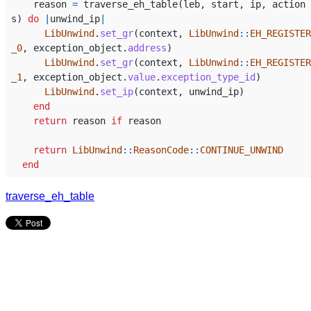
reason
=
traverse_eh_table
(
leb
,
start
,
ip
,
action
s
)
do
|
unwind_ip
|
LibUnwind
.
set_gr
(
context
,
LibUnwind
::
EH_REGISTER
_0
,
exception_object
.
address
)
LibUnwind
.
set_gr
(
context
,
LibUnwind
::
EH_REGISTER
_1
,
exception_object
.
value
.
exception_type_id
)
LibUnwind
.
set_ip
(
context
,
unwind_ip
)
end
return
reason
if
reason
return
LibUnwind
::
ReasonCode
::
CONTINUE_UNWIND
end
traverse_eh_table