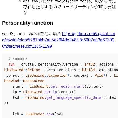
と
と
が同時に
def foo()
def foo(a)
def foo(a, b)
存在したりするのでコードリーディング時は要注
意
Personality function
win32、arm、wasmでない場合
https://github.com/crystal-lan
g/crystal/blob/5761bbb7aa5e79f4de24837d6007a03a67399
0f2/src/raise.cr#L185-L199
# :nodoc:
fun
__crystal_personality
(
version
:
Int32
,
actions
:
LibUnwind
::
Action
,
exception_class
:
UInt64
,
exception
_object
:
LibUnwind
::
Exception
*
,
context
:
Void
*
)
:
Li
bUnwind
::
ReasonCode
start
=
LibUnwind
.
get_region_start
(
context
)
ip
=
LibUnwind
.
get_ip
(
context
)
lsd
=
LibUnwind
.
get_language_specific_data
(
contex
t
)
leb
=
LEBReader
.
new
(
lsd
)