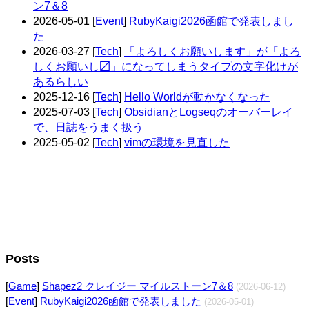
ン7＆8
2026-05-01
[
Event
]
RubyKaigi2026函館で発表しまし
た
2026-03-27
[
Tech
]
「よろしくお願いします」が「よろ
しくお願いし〼」になってしまうタイプの文字化けが
あるらしい
2025-12-16
[
Tech
]
Hello Worldが動かなくなった
2025-07-03
[
Tech
]
ObsidianとLogseqのオーバーレイ
で、日誌をうまく扱う
2025-05-02
[
Tech
]
vimの環境を見直した
Posts
[
Game
]
Shapez2 クレイジー マイルストーン7＆8
(2026-06-12)
[
Event
]
RubyKaigi2026函館で発表しました
(2026-05-01)