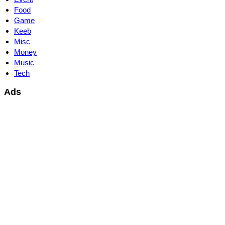
Food
Game
Keeb
Misc
Money
Music
Tech
Ads