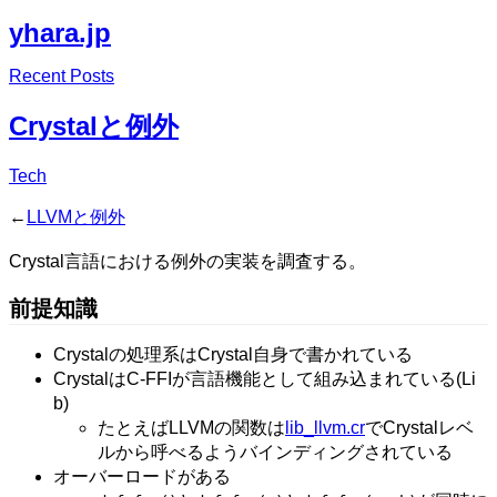
yhara.jp
Edit
Recent Posts
Edit
Crystalと例外
Tech
←
LLVMと例外
Crystal言語における例外の実装を調査する。
前提知識
Crystalの処理系はCrystal自身で書かれている
CrystalはC-FFIが言語機能として組み込まれている(Li
b)
たとえばLLVMの関数は
lib_llvm.cr
でCrystalレベ
ルから呼べるようバインディングされている
オーバーロードがある