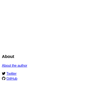
About
About the author
Twitter
GitHub