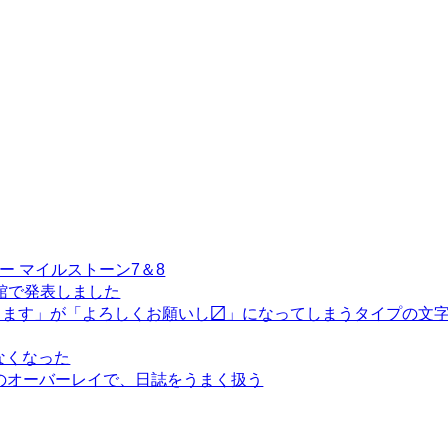
イジー マイルストーン7＆8
26函館で発表しました
します」が「よろしくお願いし〼」になってしまうタイプの文
動かなくなった
gseqのオーバーレイで、日誌をうまく扱う