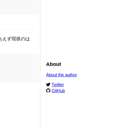
あえず現状のは
About
About the author
Twitter
GitHub