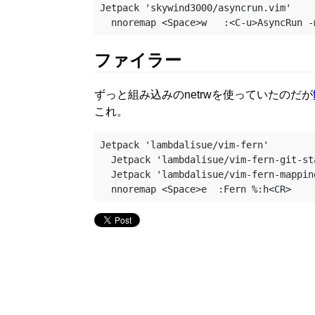
Jetpack 'skywind3000/asyncrun.vim'

ファイラー
ずっと組み込みのnetrwを使っていたのだが
これ。
Jetpack 'lambdalisue/vim-fern'

  Jetpack 'lambdalisue/vim-fern-git-status'

  Jetpack 'lambdalisue/vim-fern-mapping-git'
