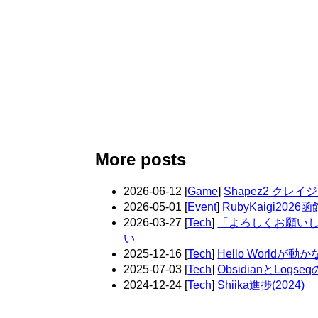
More posts
2026-06-12
[
Game
]
Shapez2 クレ
2026-05-01
[
Event
]
RubyKaigi20
2026-03-27
[
Tech
]
「よろしくお願い
い
2025-12-16
[
Tech
]
Hello Worldが
2025-07-03
[
Tech
]
ObsidianとLo
2024-12-24
[
Tech
]
Shiika進捗(2024)