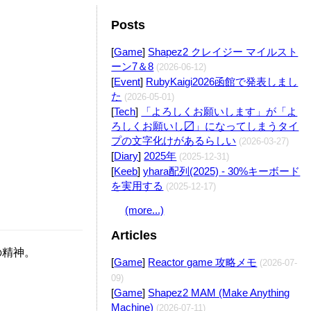
Posts
Edit
[
Game
]
Shapez2 クレイジー マイルスト
ーン7＆8
(2026-06-12)
[
Event
]
RubyKaigi2026函館で発表しまし
た
(2026-05-01)
Edit
[
Tech
]
「よろしくお願いします」が「よ
ろしくお願いし〼」になってしまうタイ
プの文字化けがあるらしい
(2026-03-27)
[
Diary
]
2025年
(2025-12-31)
[
Keeb
]
yhara配列(2025) - 30%キーボード
を実用する
(2025-12-17)
(more...)
Articles
の精神。
[
Game
]
Reactor game 攻略メモ
(2026-07-
09)
[
Game
]
Shapez2 MAM (Make Anything
Machine)
(2026-07-11)