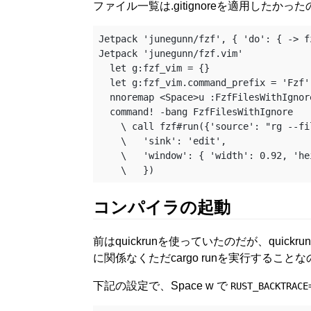
ファイル一覧は.gitignoreを適用したかっ
Jetpack 'junegunn/fzf', { 'do': { -> f
Jetpack 'junegunn/fzf.vim'

  let g:fzf_vim = {}

  let g:fzf_vim.command_prefix = 'Fzf'

  nnoremap <Space>u :FzfFilesWithIgnore<CR>

  command! -bang FzfFilesWithIgnore

    \ call fzf#run({'source': "rg --files",

    \   'sink': 'edit',

    \   'window': { 'width': 0.92, 'height': 0.7 }

コンパイラの起動
前はquickrunを使っていたのだが、qu
に関係なくただcargo runを実行する
下記の設定で、Space w で
RUST_BACKTRACE