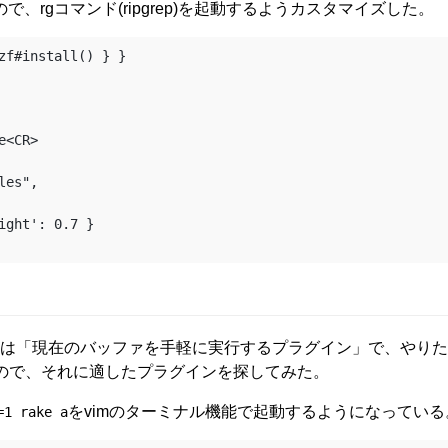
たので、rgコマンド(ripgrep)を起動するようカスタマイズした。
zf#install() } }

ickrunは「現在のバッファを手軽に実行するプラグイン」で、や
ことなので、それに適したプラグインを探してみた。
をvimのターミナル機能で起動するようになっている
=1 rake a