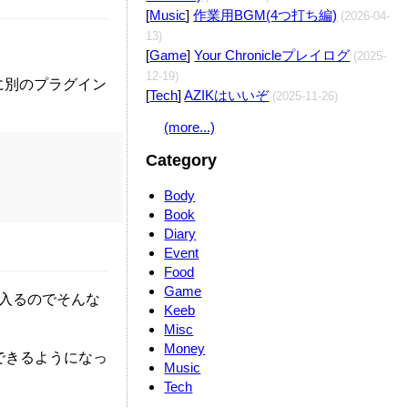
[
Music
]
作業用BGM(4つ打ち編)
(2026-04-
13)
[
Game
]
Your Chronicleプレイログ
(2025-
12-19)
めに別のプラグイン
[
Tech
]
AZIKはいいぞ
(2025-11-26)
(more...)
Category
Body
Book
Diary
Event
Food
Game
ば入るのでそんな
Keeb
Misc
Money
できるようになっ
Music
Tech