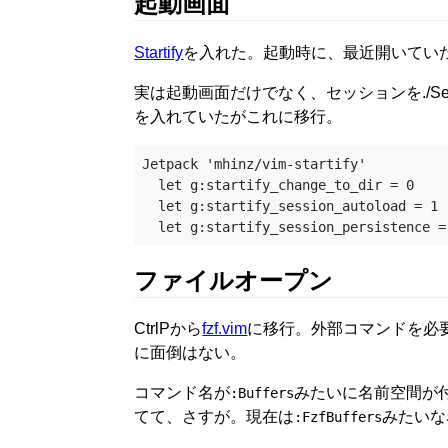
起動画面
Startify
を入れた。起動時に、最近開いてい
実は起動画面だけでなく、セッションを./Se
を入れていたがこれに移行。
Jetpack 'mhinz/vim-startify'

  let g:startify_change_to_dir = 0      " カレントディレクトリを変えてほしくないのでオフ

  let g:startify_session_autoload = 1

ファイルオープン
CtrlPから
fzf.vim
に移行。外部コマンドを必要と
に面倒はない。
コマンド名が
みたいに名前空間が
:Buffers
てて、さすが。現在は
みたいな
:FzfBuffers