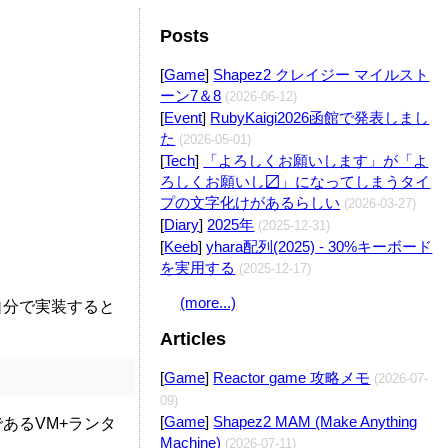
Posts
Edit
[
Game
]
Shapez2 クレイジー マイルスト
ーン7＆8
(2026-06-12)
[
Event
]
RubyKaigi2026函館で発表しまし
た
(2026-05-01)
Edit
[
Tech
]
「よろしくお願いします」が「よ
ろしくお願いし〼」になってしまうタイ
プの文字化けがあるらしい
(2026-03-27)
[
Diary
]
2025年
(2025-12-31)
[
Keeb
]
yhara配列(2025) - 30%キーボード
を実用する
(2025-12-17)
(more...)
を自分で実装すると
Articles
[
Game
]
Reactor game 攻略メモ
(2026-07-
09)
[
Game
]
Shapez2 MAM (Make Anything
であるVM+ランタ
Machine)
(2026-07-11)