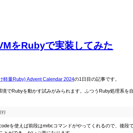
uby VMをRubyで実装してみた
uby) Advent Calendar 2024
の1日目の記事です。
ろんな環境でRubyを動かす試みがみられます。ふつうRuby処理系
tecodeを使えば前段はmrbcコマンドがやってくれるので、後段
すことができ、だいぶ楽になります。