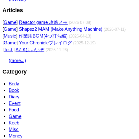
Articles
[
Game
]
Reactor game 攻略メモ
(2026-07-09)
[
Game
]
Shapez2 MAM (Make Anything Machine)
(2026-07-11)
[
Music
]
作業用BGM(4つ打ち編)
(2026-04-13)
[
Game
]
Your Chronicleプレイログ
(2025-12-19)
[
Tech
]
AZIKはいいぞ
(2025-11-26)
(more...)
Category
Body
Book
Diary
Event
Food
Game
Keeb
Misc
Money