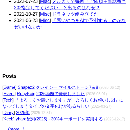
2022-07-23
[
Misc
]
メルカリで毎回「ご依頼主電話番号
2を指定してください」と出るのはなぜ？
2021-10-27
[
Misc
]
ドラネッツ組み立てた
2021-06-23
[
Misc
]
「悪いやつをAIで予測する」のがな
ぜいけないか
Posts
[
Game
]
Shapez2 クレイジー マイルストーン7＆8
(2026-06-12)
[
Event
]
RubyKaigi2026函館で発表しました
(2026-05-01)
[
Tech
]
「よろしくお願いします」が「よろしくお願いし〼」に
なってしまうタイプの文字化けがあるらしい
(2026-03-27)
[
Diary
]
2025年
(2025-12-31)
[
Keeb
]
yhara配列(2025) - 30%キーボードを実用する
(2025-12-17)
(more...)