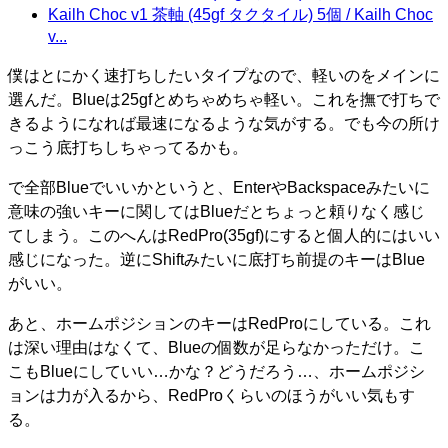
Kailh Choc v1 茶軸 (45gf タクタイル) 5個 / Kailh Choc
v...
僕はとにかく速打ちしたいタイプなので、軽いのをメインに
選んだ。Blueは25gfとめちゃめちゃ軽い。これを撫で打ちで
きるようになれば最速になるような気がする。でも今の所け
っこう底打ちしちゃってるかも。
で全部Blueでいいかというと、EnterやBackspaceみたいに
意味の強いキーに関してはBlueだとちょっと頼りなく感じ
てしまう。このへんはRedPro(35gf)にすると個人的にはいい
感じになった。逆にShiftみたいに底打ち前提のキーはBlue
がいい。
あと、ホームポジションのキーはRedProにしている。これ
は深い理由はなくて、Blueの個数が足らなかっただけ。こ
こもBlueにしていい…かな？どうだろう…、ホームポジシ
ョンは力が入るから、RedProくらいのほうがいい気もす
る。