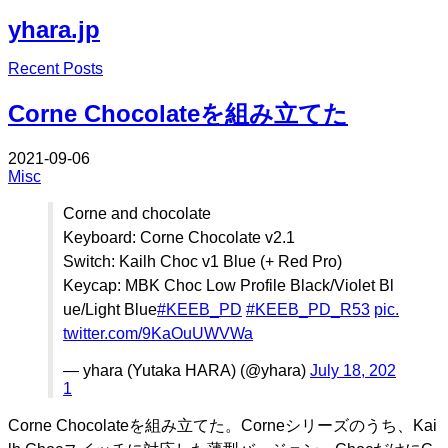
yhara.jp
Edit
Recent Posts
Edit
Corne Chocolateを組み立てた
2021-09-06
Misc
Corne and chocolate
Keyboard: Corne Chocolate v2.1
Switch: Kailh Choc v1 Blue (+ Red Pro)
Keycap: MBK Choc Low Profile Black/Violet Bl
ue/Light Blue
#KEEB_PD
#KEEB_PD_R53
pic.
twitter.com/9KaOuUWVWa
— yhara (Yutaka HARA) (@yhara)
July 18, 202
1
Corne Chocolateを組み立てた。Corneシリーズのうち、Kai