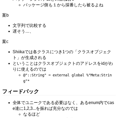
パッケージ側も１から採番したら被るよね
案b
文字列で比較する
遅そう…、
案c
Shiikaでは各クラスにつき1つの「クラスオブジェク
ト」が生成される
ということはクラスオブジェクトのアドレスをidがわ
りに使えるのでは
@"::String" = external global %"Meta:Strin
g"*
フィードバック
全体でユニークである必要はなく、あるenum内でcas
e達に1,2,3...を振れば充分なのでは
なるほど