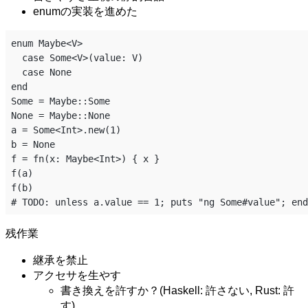
enumの実装を進めた
enum Maybe<V>

  case Some<V>(value: V)

  case None

end

Some = Maybe::Some

None = Maybe::None

a = Some<Int>.new(1)

b = None

f = fn(x: Maybe<Int>) { x }

f(a)

f(b)

残作業
継承を禁止
アクセサを生やす
書き換えを許すか？(Haskell: 許さない, Rust: 許
す)