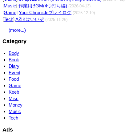
[
Music
]
作業用BGM(4つ打ち編)
(2026-04-13)
[
Game
]
Your Chronicleプレイログ
(2025-12-19)
[
Tech
]
AZIKはいいぞ
(2025-11-26)
(more...)
Category
Body
Book
Diary
Event
Food
Game
Keeb
Misc
Money
Music
Tech
Ads