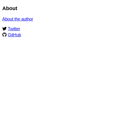
About
About the author
Twitter
GitHub