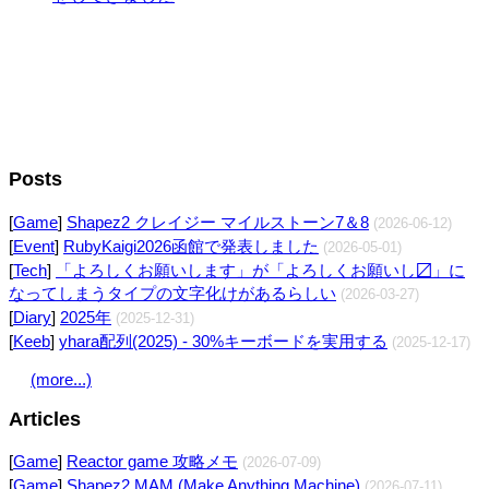
Posts
[
Game
]
Shapez2 クレイジー マイルストーン7＆8
(2026-06-12)
[
Event
]
RubyKaigi2026函館で発表しました
(2026-05-01)
[
Tech
]
「よろしくお願いします」が「よろしくお願いし〼」に
なってしまうタイプの文字化けがあるらしい
(2026-03-27)
[
Diary
]
2025年
(2025-12-31)
[
Keeb
]
yhara配列(2025) - 30%キーボードを実用する
(2025-12-17)
(more...)
Articles
[
Game
]
Reactor game 攻略メモ
(2026-07-09)
[
Game
]
Shapez2 MAM (Make Anything Machine)
(2026-07-11)