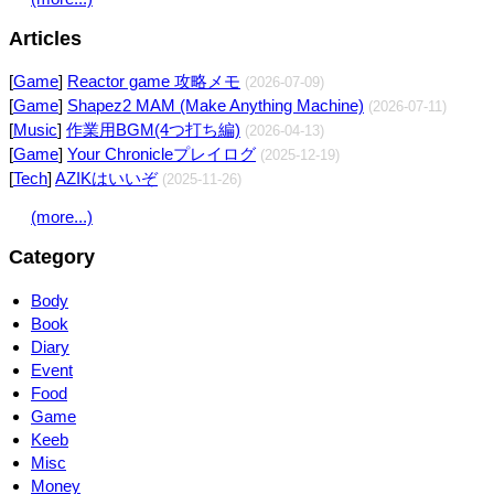
Articles
[
Game
]
Reactor game 攻略メモ
(2026-07-09)
[
Game
]
Shapez2 MAM (Make Anything Machine)
(2026-07-11)
[
Music
]
作業用BGM(4つ打ち編)
(2026-04-13)
[
Game
]
Your Chronicleプレイログ
(2025-12-19)
[
Tech
]
AZIKはいいぞ
(2025-11-26)
(more...)
Category
Body
Book
Diary
Event
Food
Game
Keeb
Misc
Money