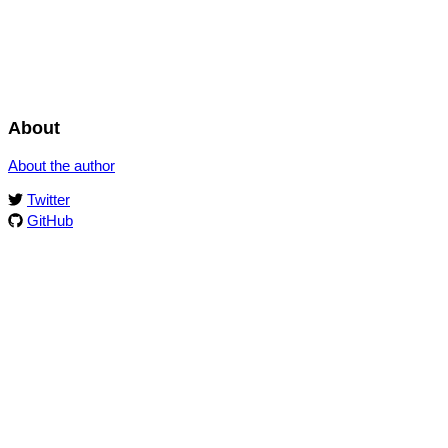
About
About the author
Twitter
GitHub