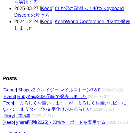
を実用する
2025-03-27
[
Keeb
]
自キ沼の深淵へ！40% Keyboard
Discordの歩き方
2024-12-24
[
Keeb
]
KeebWorld Conference 2024で発表
しました
Posts
[
Game
]
Shapez2 クレイジー マイルストーン7＆8
(2026-06-12)
[
Event
]
RubyKaigi2026函館で発表しました
(2026-05-01)
[
Tech
]
「よろしくお願いします」が「よろしくお願いし〼」に
なってしまうタイプの文字化けがあるらしい
(2026-03-27)
[
Diary
]
2025年
(2025-12-31)
[
Keeb
]
yhara配列(2025) - 30%キーボードを実用する
(2025-12-17)
(more...)