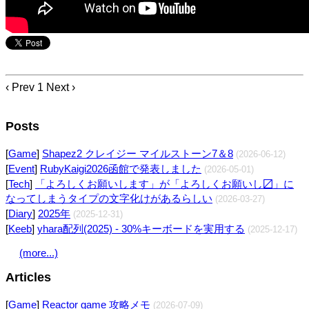
‹ Prev
1
Next ›
Posts
[
Game
]
Shapez2 クレイジー マイルストーン7＆8
(2026-06-12)
[
Event
]
RubyKaigi2026函館で発表しました
(2026-05-01)
[
Tech
]
「よろしくお願いします」が「よろしくお願いし〼」に
なってしまうタイプの文字化けがあるらしい
(2026-03-27)
[
Diary
]
2025年
(2025-12-31)
[
Keeb
]
yhara配列(2025) - 30%キーボードを実用する
(2025-12-17)
(more...)
Articles
[
Game
]
Reactor game 攻略メモ
(2026-07-09)