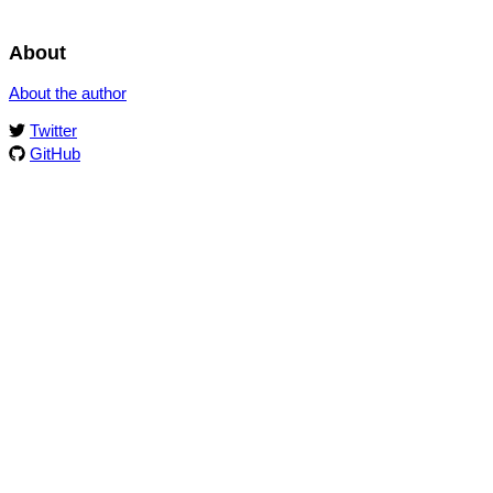
About
About the author
Twitter
GitHub