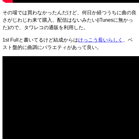
その場では買わなかったんだけど、何日か経つうちに曲の良
さがじわじわ来て購入。配信はないみたい(iTunesに無かっ
た)ので、タワレコの通販を利用した。
1st Fullと書いてるけど結成からは
けっこう長いらしく
、ベ
スト盤的に曲調にバラエティがあって良い。