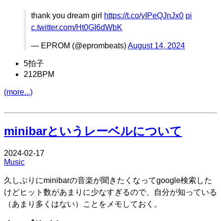
thank you dream girl
https://t.co/yIPeQJnJx0
pi
c.twitter.com/Ht0GI6dWbK
— EPROM (@eprombeats)
August 14, 2024
5拍子
212BPM
(more...)
Edit
minibarというレーベルについて
2024-02-17
Music
久しぶりにminibarの音楽が聞きたくなってgoogle検索した
けどヒット数があまりに少なすぎるので、自分が知っている
（あまり多くはない）ことをメモしておく。