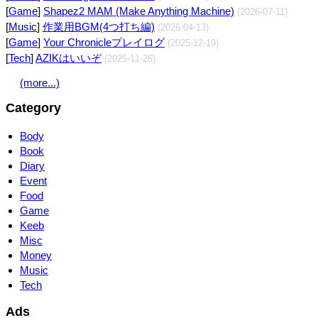
[
Game
]
Shapez2 MAM (Make Anything Machine)
(2026-07-11)
[
Music
]
作業用BGM(4つ打ち編)
(2026-04-13)
[
Game
]
Your Chronicleプレイログ
(2025-12-19)
[
Tech
]
AZIKはいいぞ
(2025-11-26)
(more...)
Category
Body
Book
Diary
Event
Food
Game
Keeb
Misc
Money
Music
Tech
Ads